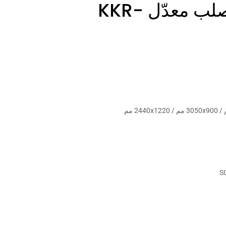
سطح أكريليك صلب معدّل KKR-