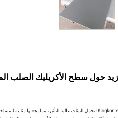
 حول سطح الأكريليك الصلب المعدل 1665
تم تصميم ألواح الأسطح الصلبة من Kingkonree لتحمل البيئات عالية التأثير، مما يجعل