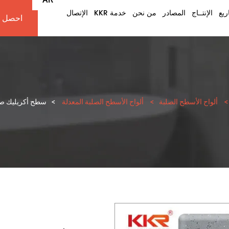
ريع
الإنتــاج
المصادر
من نحن
خدمة KKR
الإتصال
احصل ع
EN
IW
FR
ES
>
ألواح الأسطح الصلبة
>
ألواح الأسطح الصلبة المعدلة
>
سطح أكريليك صلب معد
PT
DE
IT
NL
RU