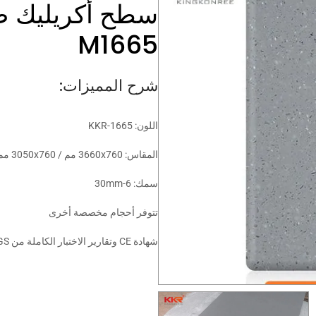
M1665
شرح المميزات:
اللون: KKR-1665
المقاس: 3660x760 مم / 3050x760 مم / 3050x900 مم / 2440x1220 مم
سمك: 6-30mm
تتوفر أحجام مخصصة أخرى
شهادة CE وتقارير الاختبار الكاملة من SGS