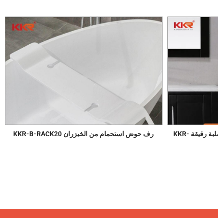
إكسسوارات الحمام أرفف سطحية صلبة رقيقة KKR-
رف حوض استحمام من الخيزران KKR-B-RACK20