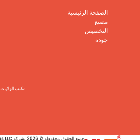
الصفحة الرئيسية
مصنع
التخصيص
جودة
مكتب الولايات المتحدة الأمريكية: 30  WY 82801
جميع الحقوق محفوظة © 2026 لشركة KKR Stone Surfaces LLC (الولايات المتحدة الأمريكية).