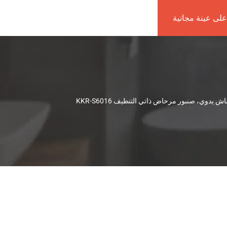
لى عينة مجانية
ي، صنبور مرحاض ذاتي التنظيف KKR-S6016