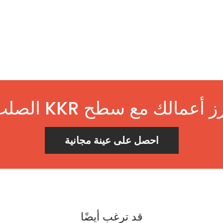
 أعمالك مع سطح KKR الصلب!
احصل على عينة مجانية
قد ترغب أيضًا