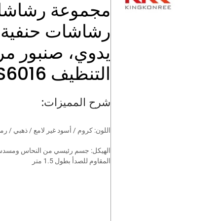
مجموعة رشاشات
رشاشات حنفية 
يدوي، صنبور م
التنظيف KKR-S6016
شرح المميزات:
اللون: كروم / أسود غير لامع / ذهبي / رم
الهيكل: جسم رئيسي من النحاس ومسدس
المقاوم للصدأ بطول 1.5 متر