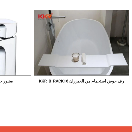
رف حوض استحمام من الخيزران KKR-B-RACK16
صنبور حوض ا