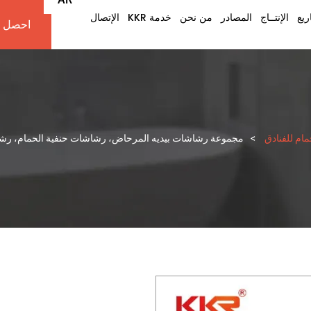
ريع
الإنتــاج
المصادر
من نحن
خدمة KKR
الإتصال
احصل ع
EN
IW
FR
ES
ام للفنادق
>
مجموعة رشاشات بيديه المرحاض، رشاشات حنفية الحمام، رشاش يدو
PT
DE
IT
NL
RU