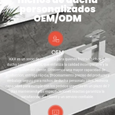
personalizados
OEM/ODM
OEM
KKR es un socio de confianza para quienes buscan nichos de
ducha personalizados, que enfatiza la calidad incomparable y la
satisfacción del cliente. Ofrecemos una mayor capacidad de
producción, entrega rápida, procesamiento preciso del producto y
embalaje seguro para nichos de ducha personalizados. Nuestra
capacidad para cumplir con los pedidos urgentes en un plazo de 7
días manteniendo las especificaciones exactas garantiza la
satisfacción del cliente y un servicio confiable.