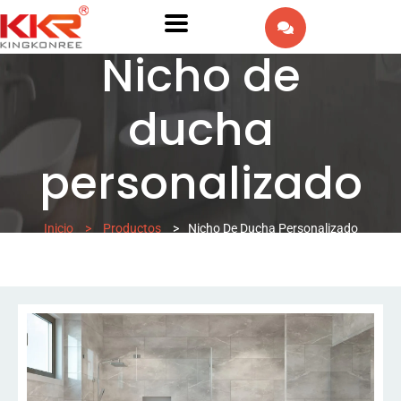
EN
Nicho de
AR
ducha
IW
personalizado
FR
PT
Inicio
>
Productos
>
Nicho De Ducha Personalizado
DE
IT
NL
RU