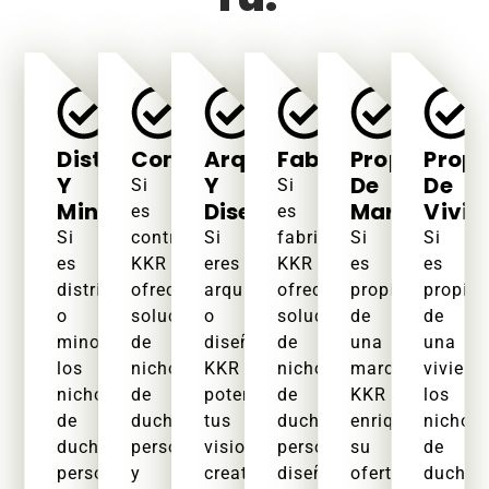
Distribuidores
Contratistas
Arquitectos
Fabricantes
Propietario
Propi
Y
Y
De
De
Si
Si
Minoristas
Diseñadores
Marcas
Vivie
es
es
Si
contratista,
Si
fabricante,
Si
Si
es
KKR
eres
KKR
es
es
distribuidor
ofrece
arquitecto
ofrece
propietario
propiet
o
soluciones
o
soluciones
de
de
minorista,
de
diseñador,
de
una
una
los
nichos
KKR
nichos
marca,
viviend
nichos
de
potencia
de
KKR
los
de
ducha
tus
ducha
enriquece
nichos
ducha
personalizados
visiones
personalizados
su
de
personalizados
y
creativas
diseñados
oferta
ducha