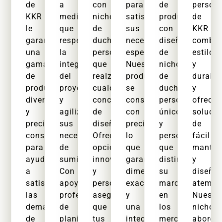
de
a
con
para
de
person
KKR
medida
nichos
satisfacer
productos
de
le
que
de
sus
con
KKR
garantizan
respetan
ducha
necesidades
diseños
combin
una
la
personalizados
específicas.
de
estilo
gama
integridad
que
Nuestros
nichos
y
de
del
realzan
productos
de
durabil
productos
proyecto
cualquier
se
ducha
y
diversa
y
concepto
construyen
personalizados,
ofrece
y
agilizan
de
con
únicos
soluci
precios
sus
diseño.
precisión,
y
de
constantes
necesidades
Ofrecemos
lo
personalizables
fácil
para
de
opciones
que
que
manten
ayudarlo
suministro.
innovadoras
garantiza
distinguen
y
a
Con
y
dimensiones
su
diseño
satisfacer
apoyo
personalizables,
exactas
marca
atempo
las
profesional
asegurando
y
en
Nuestr
demandas
de
que
una
los
nichos
de
planificación
tus
integración
mercados
aborda