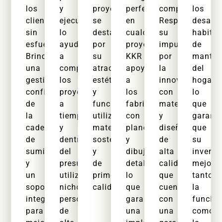
los
y
proyectos
perfecta
competitivos.
los
clientes
ejecución,
se
en
Respaldamos
desafí
sin
lo
destaquen
cualquier
su
habitua
esfuerzo.
ayudamos
por
proyecto.
impulso
de
Brindamos
a
su
KKR
por
manten
una
completar
atractivo
apoya
la
del
gestión
los
estético
a
innovación
hogar,
confiable
proyectos
y
los
con
lo
de
a
funcionalidad,
fabricantes
materiales
que
la
tiempo
utilizando
con
y
garanti
cadena
y
materiales
planos
diseños
que
de
dentro
sostenibles
y
de
su
suministro
del
y
dibujos
alta
inversi
y
presupuesto,
de
detallados,
calidad
mejore
un
utilizando
primera
lo
que
tanto
soporte
nichos
calidad.
que
cuentan
la
integral
personalizados
garantiza
con
funcio
para
de
una
una
como