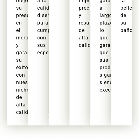
mejorar
alta
implementación
garantía
la
su
calidad
precisa
a
belleza
presencia
diseñados
y
largo
de
en
para
resultados
plazo,
su
el
cumplir
de
lo
baño.
mercado
con
alta
que
y
sus
calidad.
garantiza
garantizar
especificaciones.
que
su
sus
éxito
productos
con
sigan
nuestros
siendo
nichos
excepcionales.
de
alta
calidad.