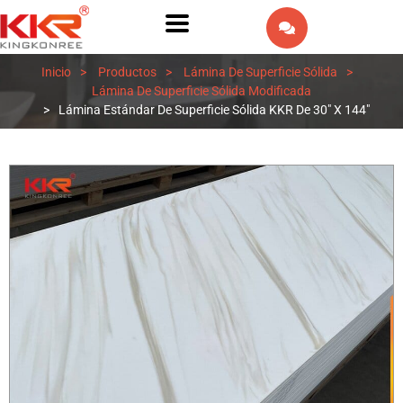
EN
Inicio
>
Productos
>
Lámina De Superficie Sólida
>
AR
Lámina De Superficie Sólida Modificada
>
Lámina Estándar De Superficie Sólida KKR De 30" X 144"
IW
FR
PT
DE
IT
NL
RU