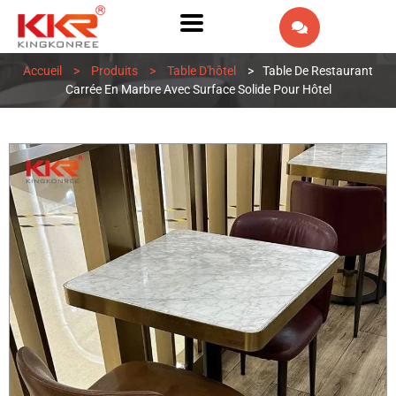
EN
Accueil
>
Produits
>
Table D'hôtel
>
Table De Restaurant
AR
Carrée En Marbre Avec Surface Solide Pour Hôtel
IW
ES
PT
DE
IT
NL
RU