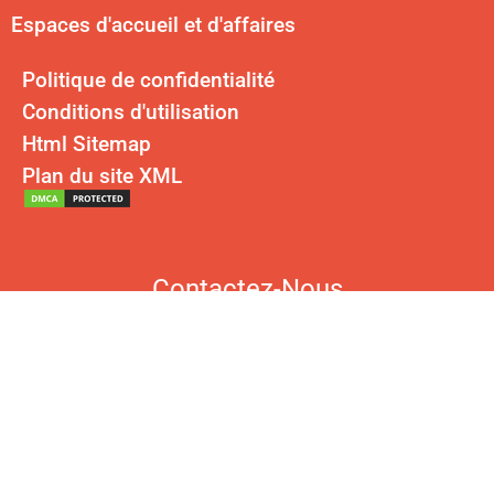
Espaces d'accueil et d'affaires
Politique de confidentialité
Conditions d'utilisation
Html Sitemap
Plan du site XML
Contactez-Nous
Courriel :
cherry@kingkonree.com
Bureau des États-Unis : 30 N Gould St #42844, Sheridan, WY 82801,
États-Unis
Tél (États-Unis) :
+1 (503) 409-1752