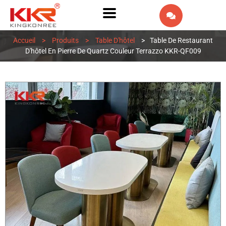
EN
Accueil
>
Produits
>
Table D'hôtel
>
Table De Restaurant
AR
D'hôtel En Pierre De Quartz Couleur Terrazzo KKR-QF009
IW
ES
PT
DE
IT
NL
RU