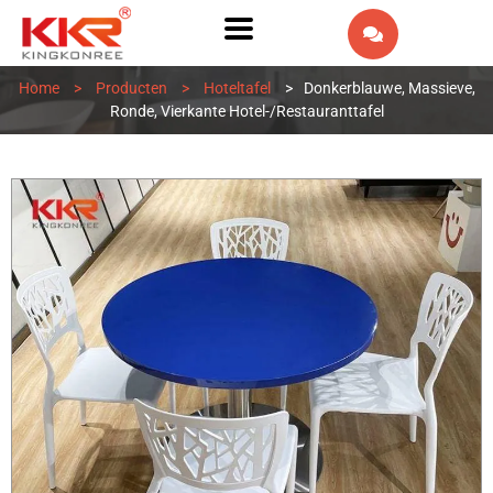
EN
Home
>
Producten
>
Hoteltafel
>
Donkerblauwe, Massieve,
AR
Ronde, Vierkante Hotel-/restauranttafel
IW
FR
ES
PT
DE
IT
RU