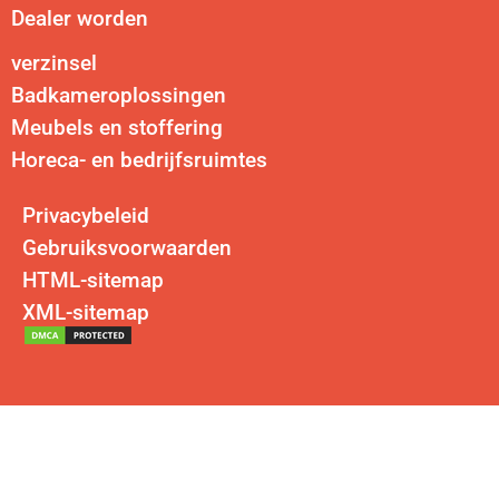
Dealer worden
verzinsel
Badkameroplossingen
Meubels en stoffering
Horeca- en bedrijfsruimtes
Privacybeleid
Gebruiksvoorwaarden
HTML-sitemap
XML-sitemap
Contact
E-mailadres:
cherry@kingkonree.com
Kantoor in de VS: 30 N Gould St #42844, Sheridan, WY 82801, VS
Tel. (VS):
+1 (503) 409-1752