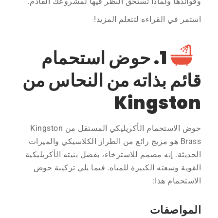
وفوائدها ولماذا تستحق النظر فيها لمشروعك القادم.
استمر في القراءه لتتعلم المزيد!
1. حوض استحمام
قائم بذاته من النحاس من
Kingston
حوض الاستحمام الأكريليكي المستقل من Kingston
Brass هو مزيج رائع من الطراز الكلاسيكي والميزات
الحديثة. إنه مصمم للاسترخاء، بفضل بنيته الأكريليكية
القوية وسعته الكبيرة للمياه. فيما يلي تركيبة حوض
الاستحمام هذا:
المواصفات