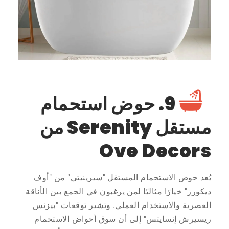
9. حوض استحمام
مستقل Serenity من
Ove Decors
يُعد حوض الاستحمام المستقل "سيرينيتي" من "أوف
ديكورز" خيارًا مثاليًا لمن يرغبون في الجمع بين الأناقة
العصرية والاستخدام العملي. وتشير توقعات "بيزنس
ريسيرش إنسايتس" إلى أن سوق أحواض الاستحمام