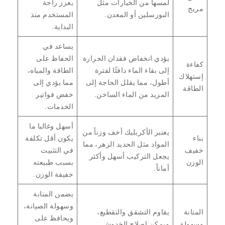
لمسها من الخيارات مثل
يعزز راحة
مريح
البورسلين أو المعدن.
المستخدم منذ
البداية.
يساعد في
يؤدي انخفاض فقدان الحرارة
الحفاظ على
كفاءة
إلى بقاء الماء دافئًا لفترة
الطاقة والمياه،
إستهلاك
أطول، مما يقلل الحاجة إلى
مما يؤدي إلى
الطاقة
المزيد من الماء الساخن.
خفض فواتير
الخدمات.
أسهل وغالبا ما
يعتبر الأكريليك أخف وزناً من
بناء
يكون أقل تكلفة
المواد مثل الحديد الزهر، مما
خفيف
في التثبيت
يجعل التركيب أسهل وأكثر
الوزن
بسبب طبيعته
أماناً.
خفيفة الوزن.
يضمن المتانة
وسهولة الصيانة،
المتانة
يقاوم التشقق والتقطيع،
ويحافظ على
وسهولة
ويمكن إصلاح الخدوش