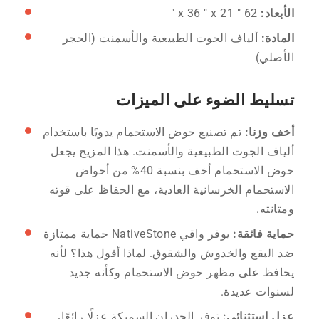
الأبعاد:
62 ″ x 36 ″ x 21 ″
المادة:
ألياف الجوت الطبيعية والأسمنت (الحجر
الأصلي)
تسليط الضوء على الميزات
أخف وزنا:
تم تصنيع حوض الاستحمام يدويًا باستخدام
ألياف الجوت الطبيعية والأسمنت. هذا المزيج يجعل
حوض الاستحمام أخف بنسبة 40% من أحواض
الاستحمام الخرسانية العادية، مع الحفاظ على قوته
ومتانته.
حماية فائقة:
يوفر واقي NativeStone حماية ممتازة
ضد البقع والخدوش والشقوق. لماذا أقول هذا؟ لأنه
يحافظ على مظهر حوض الاستحمام وكأنه جديد
لسنوات عديدة.
عزل استثنائي:
توفر الجدران السميكة عزلًا رائعًا،