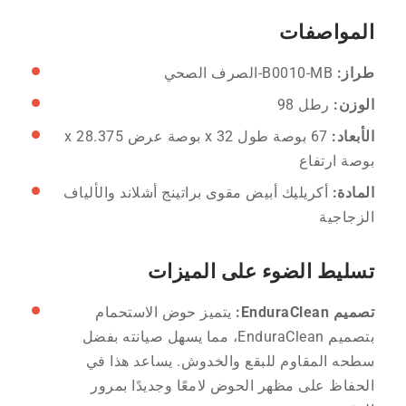
المواصفات
طراز:
B0010-MB-الصرف الصحي
الوزن:
رطل 98
الأبعاد:
67 بوصة طول x 32 بوصة عرض x 28.375
بوصة ارتفاع
المادة:
أكريليك أبيض مقوى براتينج أشلاند والألياف
الزجاجية
تسليط الضوء على الميزات
تصميم EnduraClean:
يتميز حوض الاستحمام
بتصميم EnduraClean، مما يسهل صيانته بفضل
سطحه المقاوم للبقع والخدوش. يساعد هذا في
الحفاظ على مظهر الحوض لامعًا وجديدًا بمرور