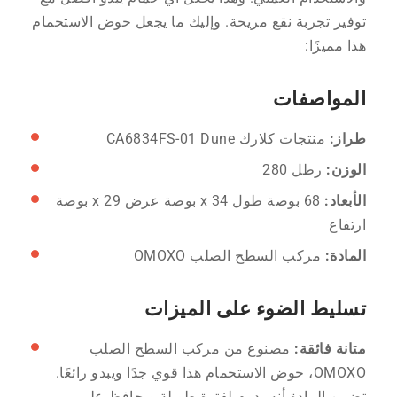
توفير تجربة نقع مريحة. وإليك ما يجعل حوض الاستحمام
هذا مميزًا:
المواصفات
طراز:
منتجات كلارك CA6834FS-01 Dune
الوزن:
رطل 280
الأبعاد:
68 بوصة طول x 34 بوصة عرض x 29 بوصة
ارتفاع
المادة:
مركب السطح الصلب OMOXO
تسليط الضوء على الميزات
متانة فائقة:
مصنوع من مركب السطح الصلب
OMOXO، حوض الاستحمام هذا قوي جدًا ويبدو رائعًا.
تضمن المادة أنه يدوم لفترة طويلة ويحافظ على