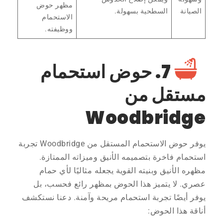
مظهر حوض
الصيانة
السطحية بسهولة.
الاستحمام
ووظيفته.
7. حوض استحمام
مستقل من
Woodbridge
يوفر حوض الاستحمام المستقل من Woodbridge تجربة
استحمام فاخرة بتصميمه الأنيق وميزاته الممتازة.
مظهره الأنيق وبنيته القوية يجعله مثاليًا لأي حمام
عصري. لا يتميز هذا الحوض بمظهر رائع فحسب، بل
يوفر أيضًا تجربة استحمام مريحة وآمنة. دعنا نستكشف
أناقة هذا الحوض: