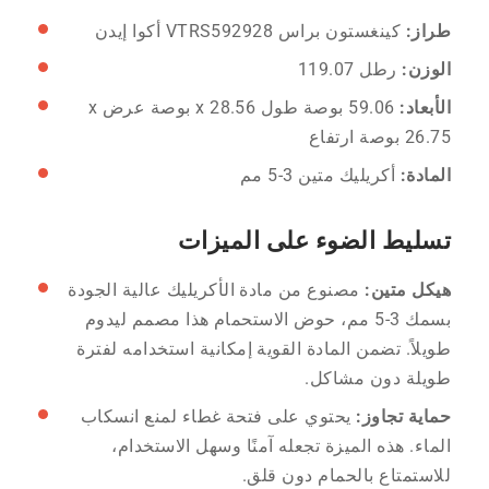
طراز:
كينغستون براس VTRS592928 أكوا إيدن
الوزن:
رطل 119.07
الأبعاد:
59.06 بوصة طول x 28.56 بوصة عرض x
26.75 بوصة ارتفاع
المادة:
أكريليك متين 3-5 مم
تسليط الضوء على الميزات
هيكل متين:
مصنوع من مادة الأكريليك عالية الجودة
بسمك 3-5 مم، حوض الاستحمام هذا مصمم ليدوم
طويلاً. تضمن المادة القوية إمكانية استخدامه لفترة
طويلة دون مشاكل.
حماية تجاوز:
يحتوي على فتحة غطاء لمنع انسكاب
الماء. هذه الميزة تجعله آمنًا وسهل الاستخدام،
للاستمتاع بالحمام دون قلق.