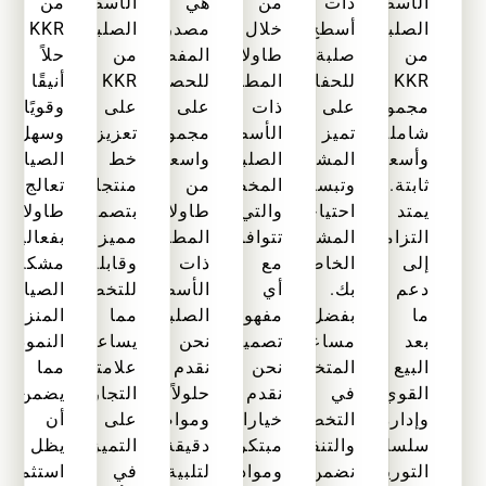
الأسطح
ذات
من
هي
الأسطح
من
الصلبة
أسطح
خلال
مصدرك
الصلبة
KKR
من
صلبة
طاولات
المفضل
من
حلاً
KKR
للحفاظ
المطاعم
للحصول
KKR
أنيقًا
مجموعة
على
ذات
على
على
وقويًا
شاملة
تميز
الأسطح
مجموعة
تعزيز
وسهل
وأسعارًا
المشروع
الصلبة
واسعة
خط
الصيانة.
ثابتة.
وتبسيط
المخصصة
من
منتجاتك
تعالج
يمتد
احتياجات
والتي
طاولات
بتصميمات
طاولاتنا
التزامنا
المشتريات
تتوافق
المطاعم
مميزة
بفعالية
إلى
الخاصة
مع
ذات
وقابلة
مشكلات
دعم
بك.
أي
الأسطح
للتخصيص،
الصيانة
ما
بفضل
مفهوم
الصلبة.
مما
المنزلية
بعد
مساعدتنا
تصميمي.
نحن
يساعد
النموذجية،
البيع
المتخصصة
نحن
نقدم
علامتك
مما
القوي
في
نقدم
حلولاً
التجارية
يضمن
وإدارة
التخطيط
خيارات
ومواصفات
على
أن
سلسلة
والتنفيذ،
مبتكرة
دقيقة
التميز
يظل
التوريد
نضمن
ومواد
لتلبية
في
استثمارك