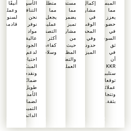
المبسطة،
إكمال
مستدامة،
متطلباتك،
الأسواق
أنيقًا
مما
مشاريعك
مما
مما
التنافسية.
وعمليًا
يعزز
في
يضمن
يجعل
نحن
لسنوات
حضورك
الوقت
تميز
عملية
نوفر
قادمة.
في
المحدد
مشاريعكم
التصنيع
مواد
السوق.
وفي
من
أكثر
عالية
ثق
حدود
حيث
كفاءة
الجودة
في
الميزانية.
المظهر
وسلاسة.
لدعم
أن
والتطبيق
احتياجاتك
KKR
العملي.
المبتكرة
ستلبي
ونقدم
توقعات
ضمانًا
عملائك
طويل
وتتجاوزها
الأمد
بثقة.
لضمان
التميز
الدائم.