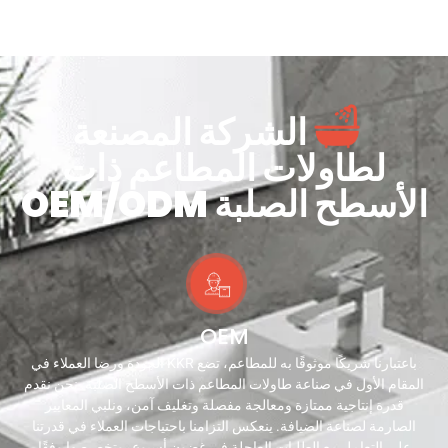
الشركة المصنعة
لطاولات المطاعم ذات
الأسطح الصلبة OEM/ODM
OEM
باعتبارنا شريكًا موثوقًا به للمطاعم، تضع KKR الجودة ورضا العملاء في
المقام الأول في صناعة طاولات المطاعم ذات الأسطح الصلبة. نحن نقدم
قدرة إنتاجية ممتازة ومعالجة مفصلة وتغليف آمن، ونلبي المعايير
الصارمة لصناعة الضيافة. ينعكس التزامنا باحتياجات العملاء في قدرتنا
على التعامل مع الطلبات العاجلة في غضون أسبوع، وتخصيصها وفقًا