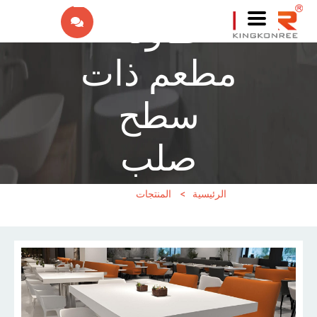
طاولة
EN
مطعم ذات
IW
FR
سطح
ES
صلب
PT
الرئيسية
>
المنتجات
>
طاولة
DE
مطعم ذات سطح صلب
IT
NL
RU