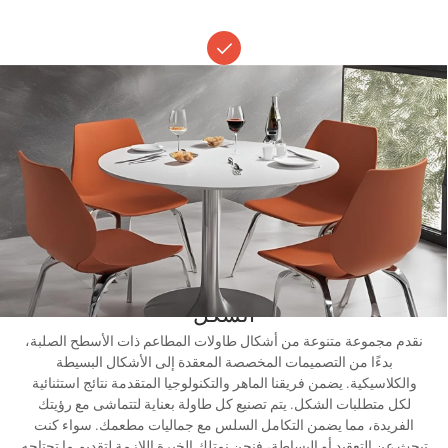
تصميم
يقوم فريق التصميم في KKR بتصميم طاولات المطاعم ذات الأسطح
الصلبة التي تتضمن أحدث الاتجاهات وتلبي احتياجات العملاء الفردية.
تضمن حلولنا المبتكرة أن يبرز مطعمك بجماليات مميزة وجذابة. من
تصميم طاولات الاستقبال الفريدة إلى تلبية طلبات التصميم المحددة، نقدم
خدمات شاملة لضمان حصول عملائنا على كل ما يحتاجون إليه لتحقيق
النجاح.
الشكل
نقدم مجموعة متنوعة من أشكال طاولات المطاعم ذات الأسطح الصلبة،
بدءًا من التصميمات المخصصة المعقدة إلى الأشكال البسيطة
والكلاسيكية. يضمن فريقنا الماهر والتكنولوجيا المتقدمة نتائج استثنائية
لكل متطلبات الشكل. يتم تصنيع كل طاولة بعناية لتتماشى مع رؤيتك
الفريدة، مما يضمن التكامل السلس مع جماليات مطعمك. سواء كنت
تبحث عن التعقيد أو البساطة، فنحن نمتلك الخبرة اللازمة لتقديم ما تحتاجه