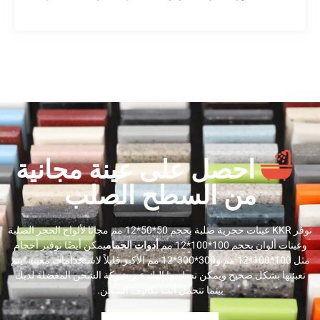
احصل على عينة مجانية
من السطح الصلب
توفر KKR عينات حجرية صلبة بحجم 50*50*12 مم مجانًا لألواح الحجر الصلبة
وعينات ألوان بحجم 100*100*12 مم
أدوات الحمام
يمكن أيضًا توفير أحجام
مثل 100*100*12 مم و300*300*12 مم الأكبر قليلاً لاستخدامات معينة. يتم
تعبئتها بشكل صحيح ويمكن تسليمها إليك عبر شركة الشحن المفضلة لديك
بينما تتحمل أنت تكاليف الشحن.