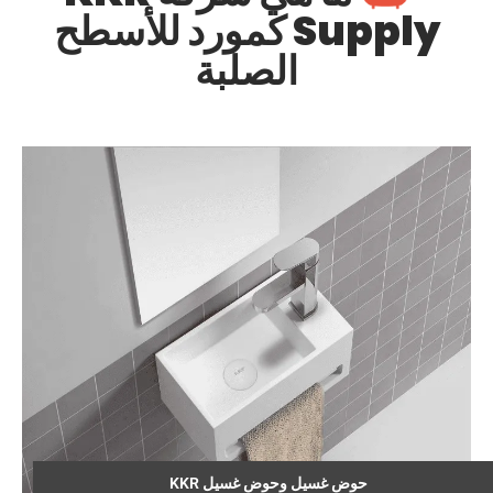
Supply كمورد للأسطح
الصلبة
حوض غسيل وحوض غسيل KKR