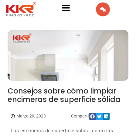
EN
AR
IW
FR
PT
DE
Consejos sobre cómo limpiar
encimeras de superficie sólida
IT
NL
Marzo 29, 2023
Compartir:
Las encimeras de superficie sólida, como las
RU