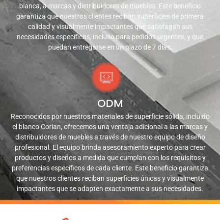
blanca, a marcas y distribuidores de muebles. Este beneficio
garantiza que nuestros clientes reciban superficies de primera
calidad y visualmente impactantes que satisfagan sus
necesidades específicas, incluso para pedidos urgentes, y que
puedan entregarse en un plazo de 7 días.
ODM
Reconocidos por nuestros materiales de superficie sólida, incluido
el blanco Corian, ofrecemos una ventaja adicional a las marcas y
distribuidores de muebles a través de nuestro equipo de diseño
profesional. El equipo brinda asesoramiento experto para crear
productos y diseños a medida que cumplan con los requisitos y
preferencias específicos de cada cliente. Este beneficio garantiza
que nuestros clientes reciban superficies únicas y visualmente
impactantes que se adapten exactamente a sus necesidades.