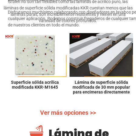
Si bien no son tan flexibles como las láminas de acrílico puro, las
láminas de superficie sólida modificadas KKR cuestan menos que las
Disfrutamos muchísimo colaborando con diseñadores en lavabos p
láminas puras, son increíblemente resistentes y vienen en una
cualquier aplicación. Podemos construir fregaderos de cualquier tam
variedad de colores profundos.
de nuestros clientes en todo el mundo.
Lámina de superficie sólida
Superficie sólida acrílica
modificada de 30 mm popular
modificada KKR-M7811
para encimeras directamente
Ver más opciones >>
Lámina de