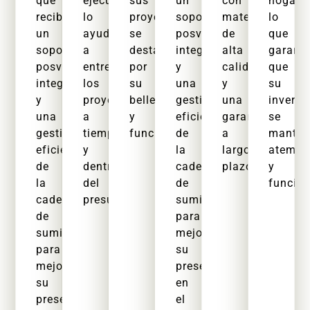
que
ejecución,
sus
un
con
hogar,
recibirá
lo
proyectos
soporte
materiales
lo
un
ayudamos
se
posventa
de
que
soporte
a
destaquen
integral
alta
garanti
posventa
entregar
por
y
calidad
que
integral
los
su
una
y
su
y
proyectos
belleza
gestión
una
inversi
una
a
y
eficiente
garantía
se
gestión
tiempo
funcionalidad.
de
a
mante
eficiente
y
la
largo
atempo
de
dentro
cadena
plazo.
y
la
del
de
funcion
cadena
presupuesto.
suministro
de
para
suministro
mejorar
para
su
mejorar
presencia
su
en
presencia
el