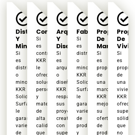
Distribuidores
Contratistas
Arquitectos
Fabricantes
Propietario
Propi
Y
Y
De
De
Si
Si
Minoristas
Diseñadores
Marcas
Vivie
es
es
Si
contratista,
Si
distribuidor
Si
Si
es
KKR
es
o
es
es
distribuidor
le
arquitecto
minorista,
propietario
propiet
o
ofrece
o
KKR
de
de
minorista,
soluciones
diseñador,
Solid
una
una
KKR
personalizadas
KKR
Surface
marca,
viviend
Solid
y
respalda
le
KKR
KKR
Surface
materiales
sus
garantiza
mejora
ofrece
le
de
proyectos
variedad
su
superfi
garantiza
alta
creativos
de
oferta
sólidas
variedad
calidad
con
productos
de
que
de
que
superficies
y
productos
no