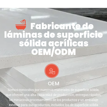
Fabricante de
láminas de superficie
sólida acrílicas
OEM/ODM
OEM
Somos conocidos por nuestros materiales de superficie sólida,
que ofrecen una alta capacidad de producción, entregas rápidas,
un minucioso procesamiento de los productos y un embalaje
exterior para sus productos, incluidos los de superficie sólida