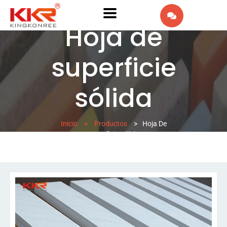
EN
Hoja de
AR
superficie
IW
sólida
FR
PT
Inicio
>
Productos
>
Hoja De
Superficie Sólida
DE
IT
NL
RU