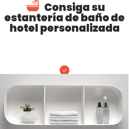
Consiga su
estantería de baño de
hotel personalizada
Diseño
En KKR, nuestro equipo de diseño es experto en abordar las
demandas cambiantes de la industria hotelera. Al estar a la
vanguardia de las últimas tendencias, creamos estantes de baño
innovadores que causan una impresión duradera. Ya sea que
diseñemos estantes de baño personalizados o empotrados,
nuestro objetivo es brindarles a nuestros clientes diseños
excepcionales que puedan ayudarlos a destacarse en la industria.