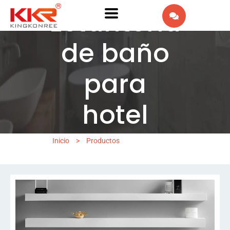
Estantería
EN
de baño
AR
IW
para
FR
hotel
PT
Inicio
>
Productos
>
Estantería De
DE
Baño Para Hotel
IT
NL
RU