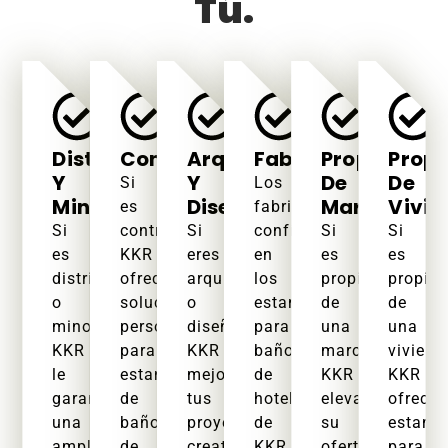
Tú.
Distribuidores
Contratistas
Arquitectos
Fabricantes
Propietario
Propi
Y
Y
De
De
Si
Los
Minoristas
Diseñadores
Marcas
Vivie
es
fabricantes
Si
contratista,
Si
confían
Si
Si
es
KKR
eres
en
es
es
distribuidor
ofrece
arquitecto
los
propietario
propiet
o
soluciones
o
estantes
de
de
minorista,
personalizadas
diseñador,
para
una
una
KKR
para
KKR
baños
marca,
viviend
le
estantes
mejora
de
KKR
KKR
garantiza
de
tus
hoteles
eleva
ofrece
una
baño
proyectos
de
su
estante
amplia
de
creativos
KKR
oferta
para