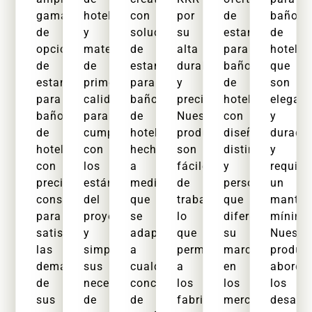
gama
hoteles
con
por
de
baños
de
y
soluciones
su
estantes
de
opciones
materiales
de
alta
para
hotel
de
de
estanterías
durabilidad
baño
que
estantes
primera
para
y
de
son
para
calidad
baños
precisión.
hotel
elegan
baños
para
de
Nuestros
con
y
de
cumplir
hotel
productos
diseños
durade
hotel
con
hechas
son
distintivos
y
con
los
a
fáciles
y
requier
precios
estándares
medida
de
personalizables
un
consistentes
del
que
trabajar,
que
manten
para
proyecto
se
lo
diferencian
mínimo
satisfacer
y
adaptan
que
su
Nuestr
las
simplificar
a
permite
marca
produc
demandas
sus
cualquier
a
en
aborda
de
necesidades
concepto
los
los
los
sus
de
de
fabricantes
mercados
desafí