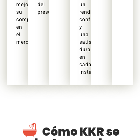
mejora
del
un
su
presupuesto.
rendimiento
competitividad
confiable
en
y
el
una
mercado.
satisfacción
duradera
en
cada
instalación.
Cómo KKR se