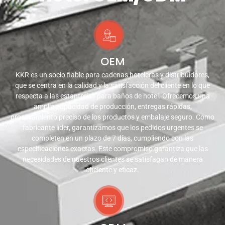
OEM
KKR es un socio fiable para cadenas hoteleras y distribuidores,
que se centra en la calidad y la satisfacción del cliente en lo que
respecta a las estanterías para baños de hotel. Ofrecemos una
amplia capacidad de producción, entregas rápidas,
procesamiento preciso de los productos y embalaje seguro. Como
fabricante líder, garantizamos que los pedidos urgentes se
completen en un plazo de 7 días, cumpliendo con las
especificaciones exactas. Este compromiso garantiza que las
necesidades de nuestros clientes se satisfagan de manera
eficiente y eficaz.