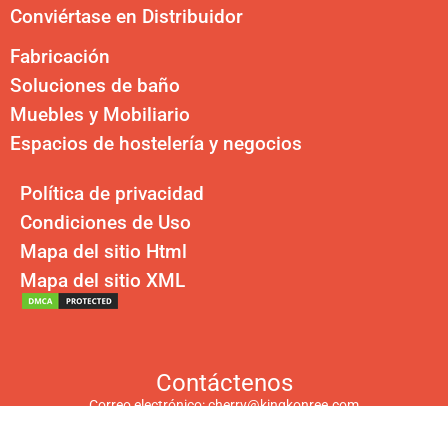
Conviértase en Distribuidor
Fabricación
Soluciones de baño
Muebles y Mobiliario
Espacios de hostelería y negocios
Política de privacidad
Condiciones de Uso
Mapa del sitio Html
Mapa del sitio XML
Contáctenos
Correo electrónico:
cherry@kingkonree.com
Oficina en EE. UU.: 30 N Gould St #42844, Sheridan, WY 82801, EE.
UU.