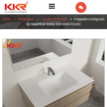
EN
Inicio
>
Productos
>
Lavabo Del Hotel
>
Fregadero Integrado
AR
De Superficie Sólida KKR KKR-FGU02
IW
FR
PT
DE
IT
NL
RU