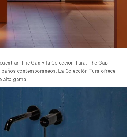
ncuentran The Gap y la Colección Tura. The Gap
a baños contemporáneos. La Colección Tura ofrece
de alta gama.