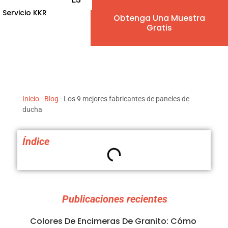
Servicio KKR
Obtenga Una Muestra
EN
Gratis
AR
IW
Inicio
-
Blog
-
Los 9 mejores fabricantes de paneles de
FR
ducha
PT
Índice
DE
IT
Publicaciones recientes
NL
Colores De Encimeras De Granito: Cómo
RU