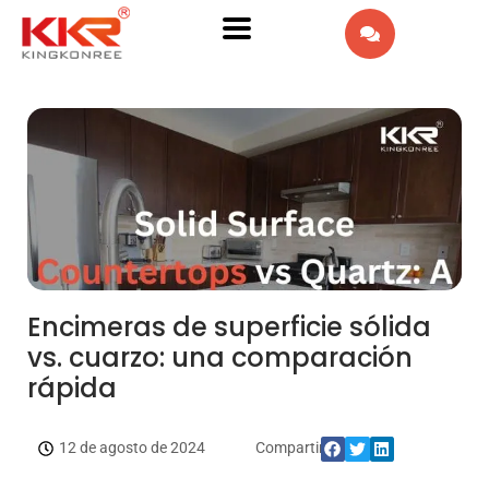
EN
AR
IW
FR
PT
DE
Encimeras de superficie sólida
vs. cuarzo: una comparación
IT
rápida
NL
12 de agosto de 2024
Compartir:
RU