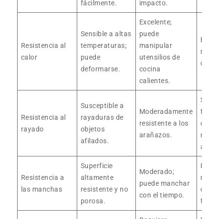
fácilmente.
impacto.
Excelente;
Sensible a altas
puede
Buen
Resistencia al
temperaturas;
manipular
resist
calor
puede
utensilios de
calor.
deformarse.
cocina
calientes.
Se ra
Susceptible a
Moderadamente
fácil
Resistencia al
rayaduras de
resistente a los
con
rayado
objetos
arañazos.
mater
afilados.
abras
Superficie
Prope
Moderado;
Resistencia a
altamente
manc
puede manchar
las manchas
resistente y no
con c
con el tiempo.
porosa.
fuert