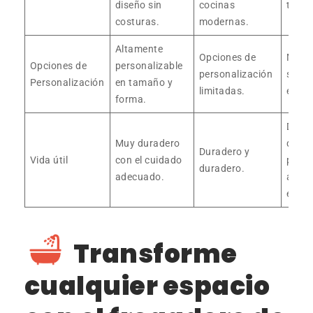
diseño sin
cocinas
tradic
costuras.
modernas.
Altamente
Opciones de
Muy l
Opciones de
personalizable
personalización
solo 
Personalización
en tamaño y
limitadas.
están
forma.
De la
Muy duradero
durac
Duradero y
Vida útil
con el cuidado
pero 
duradero.
adecuado.
astil
el ti
Transforme
cualquier espacio