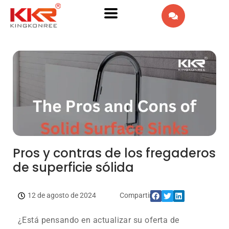
EN
AR
IW
FR
PT
DE
Pros y contras de los fregaderos
de superficie sólida
IT
NL
12 de agosto de 2024
Compartir:
¿Está pensando en actualizar su oferta de
RU