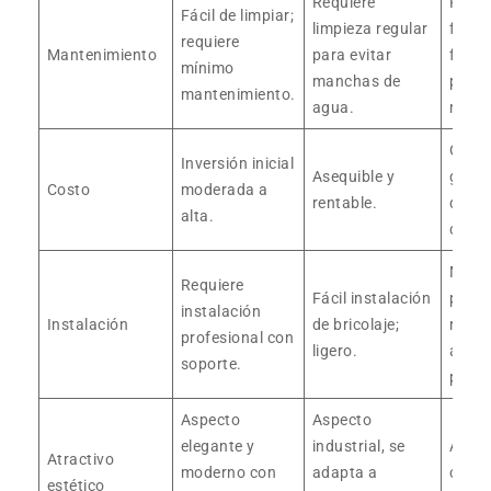
Requiere
Requi
Fácil de limpiar;
limpieza regular
frega
requiere
Mantenimiento
para evitar
frecu
mínimo
manchas de
para 
mantenimiento.
agua.
manc
Opci
Inversión inicial
Asequible y
gener
Costo
moderada a
rentable.
de ba
alta.
costo
Mode
Requiere
Fácil instalación
pued
instalación
Instalación
de bricolaje;
reque
profesional con
ligero.
ayud
soporte.
profe
Aspecto
Aspecto
elegante y
industrial, se
Atrac
Atractivo
moderno con
adapta a
clási
estético