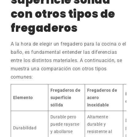
con otros tipos de
fregaderos
A la hora de elegir un fregadero para la cocina o el
baño, es fundamental entender las diferencias
entre los distintos materiales. A continuación, se
muestra una comparación con otros tipos
comunes:
Fregaderos de
Fregaderos de
Freg
Elemento
superficie
acero
de po
sólida
inoxidable
Durable pero
Altamente
Durab
puede rayarse
durable y
Durabilidad
prope
y abollarse
resistente al
astill