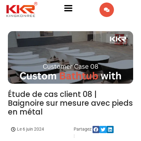
EN
AR
IW
ES
PT
DE
Étude de cas client 08 |
Baignoire sur mesure avec pieds
IT
en métal
NL
Le 6 juin 2024
Partagez
RU
: