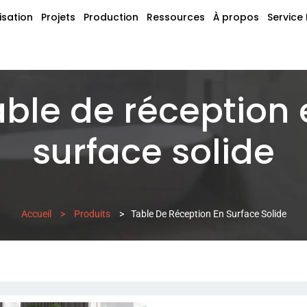
isation
Projets
Production
Ressources
À propos
Service
able de réception 
surface solide
Accueil
>
Produits
>
Table De Réception En Surface Solide