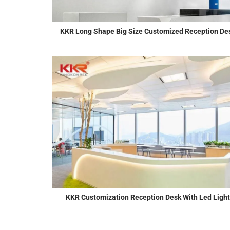
KKR Long Shape Big Size Customized Reception De
KKR Customization Reception Desk With Led Light