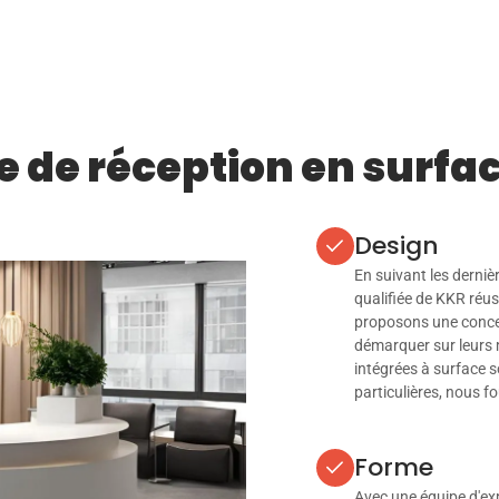
e de réception en surfa
Design
En suivant les derniè
qualifiée de KKR réu
proposons une concep
démarquer sur leurs m
intégrées à surface s
particulières, nous fo
Forme
Avec une équipe d'ex