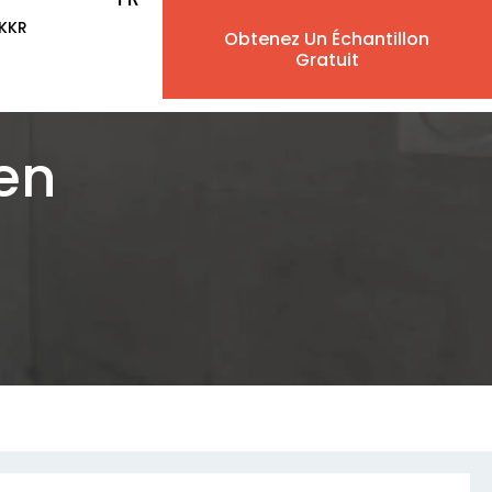
 KKR
Obtenez Un Échantillon
EN
Gratuit
AR
en
IW
ES
PT
DE
IT
NL
RU