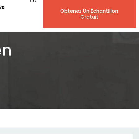
KKR
Obtenez Un Échantillon
EN
Gratuit
AR
en
IW
ES
PT
DE
IT
NL
RU