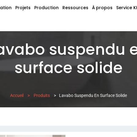
sation
Projets
Production
Ressources
À propos
Service 
avabo suspendu 
surface solide
Accueil
>
Produits
>
Lavabo Suspendu En Surface Solide