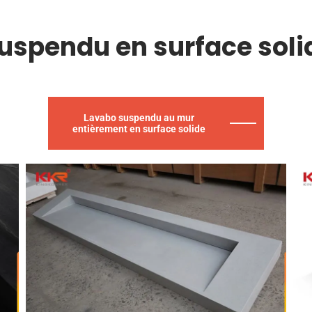
uspendu en surface soli
Lavabo suspendu au mur
entièrement en surface solide