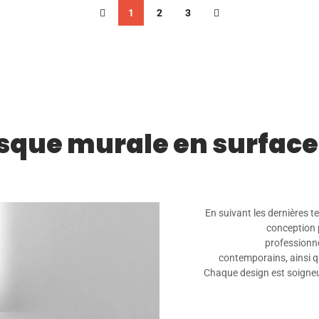
1
2
3
sque murale en surface
En suivant les dernières
conception 
professionne
contemporains, ainsi qu
Chaque design est soigneu