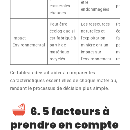
être
casseroles
protec
endommagées
chaudes
Peut être
Les ressources
Peut êt
écologique s'il
naturelles et
écologi
Impact
est fabriqué à
l'exploitation
fabriqu
Environnemental
partir de
minière ont un
partir 
matériaux
impact sur
matéri
recyclés
l'environnement
recyclé
Ce tableau devrait aider à comparer les
caractéristiques essentielles de chaque matériau,
rendant le processus de décision plus simple.
6. 5 facteurs à
prendre en compte