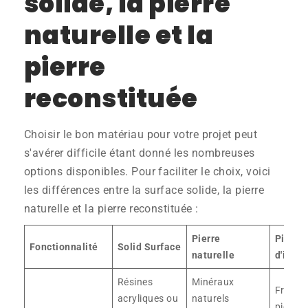
solide, la pierre
naturelle et la
pierre
reconstituée
Choisir le bon matériau pour votre projet peut
s'avérer difficile étant donné les nombreuses
options disponibles. Pour faciliter le choix, voici
les différences entre la surface solide, la pierre
naturelle et la pierre reconstituée :
Pierre
Pierre
Fonctionnalité
Solid Surface
naturelle
d'ingén
Résines
Minéraux
Fragme
acryliques ou
naturels
pierre 