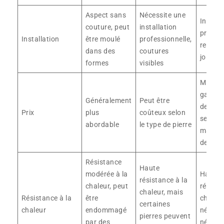
Aspect sans
Nécessite une
Install
couture, peut
installation
profess
Installation
être moulé
professionnelle,
recom
dans des
coutures
joints 
formes
visibles
Milieu 
gamme 
Généralement
Peut être
de ga
Prix
plus
coûteux selon
selon l
abordable
le type de pierre
marque 
design
Résistance
Haute
modérée à la
Haute
résistance à la
chaleur, peut
résista
chaleur, mais
Résistance à la
être
chaleur
certaines
chaleur
endommagé
nécess
pierres peuvent
par des
néanmo