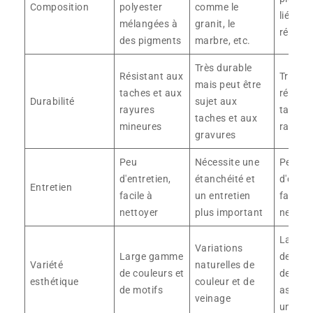
Composition
polyester
comme le
liés av
mélangées à
granit, le
résine
des pigments
marbre, etc.
Très durable
Résistant aux
Très du
mais peut être
taches et aux
résista
Durabilité
sujet aux
rayures
taches
taches et aux
mineures
rayure
gravures
Peu
Nécessite une
Peu
d'entretien,
étanchéité et
d'entre
Entretien
facile à
un entretien
facile à
nettoyer
plus important
nettoy
Large
Variations
Large gamme
de coul
Variété
naturelles de
de couleurs et
de moti
esthétique
couleur et de
de motifs
aspect
veinage
unifor