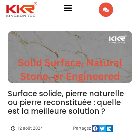
EN
AR
IW
ES
PT
DE
Surface solide, pierre naturelle
ou pierre reconstituée : quelle
IT
est la meilleure solution ?
NL
12 août 2024
Partagez
RU
: