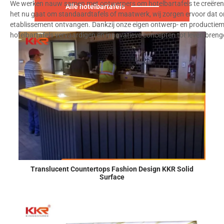
We werken nauw samen met ontwerpers om hotelbartafels te creëren 
Alle hotelbartafels
het nu gaat om standaardtafels of maatwerk, wij zorgen ervoor dat on
etablissement ontvangen. Dankzij onze eigen ontwerp- en productie
hotelbartafels vervaardigen en innovatieve concepten tot leven breng
Translucent Countertops Fashion Design KKR Solid
Surface