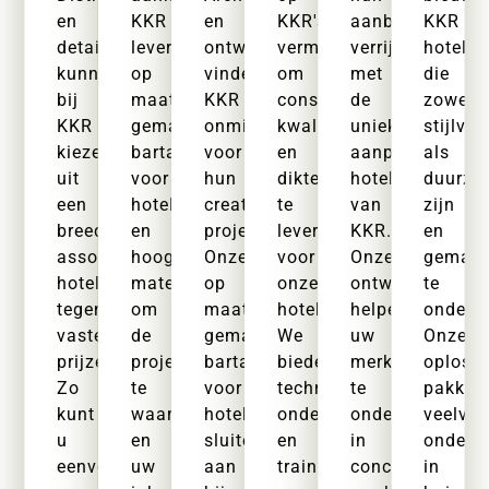
en
KKR
en
KKR's
aanbod
KKR
detailhandelaren
levert
ontwerpers
vermogen
verrijken
hotelba
kunnen
op
vinden
om
met
die
bij
maat
KKR
consistente
de
zowel
KKR
gemaakte
onmisbaar
kwaliteit
unieke,
stijlvol
kiezen
bartafels
voor
en
aanpasbare
als
uit
voor
hun
dikte
hotelbartafels
duurz
een
hotels
creatieve
te
van
zijn
breed
en
projecten.
leveren
KKR.
en
assortiment
hoogwaardige
Onze
voor
Onze
gemakk
hotelbartafels
materialen
op
onze
ontwerpen
te
tegen
om
maat
hotelbartafels.
helpen
onderh
vaste
de
gemaakte
We
uw
Onze
prijzen.
projectintegriteit
bartafels
bieden
merk
oploss
Zo
te
voor
technische
te
pakken
kunt
waarborgen
hotels
ondersteuning
onderscheiden
veelvo
u
en
sluiten
en
in
onderh
eenvoudig
uw
aan
training
concurrerende
in