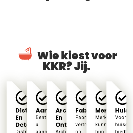
Wie kiest voor
KKR? Jij.
Distributeurs
Aannemers
Architecten
Fabricators
Merkeigena
Huise
En
En
Bent
Fabrikanten
Merkeigenaren
Voor
Detailhandelaren
Ontwerpers
u
vertrouwen
kunnen
huisei
Distributeurs
aannemer?
Architecten
op
hun
biedt