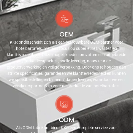
OEM
KKR onderscheidt zich als een betrouwbare OEM-partner voor
hotelbartafels, met een focus op superieure kwaliteit en
klanttevredenheid. Onze mogelijkheden omvatten een uitgebreide
productiecapaciteit, snelle levering, nauwkeurige
productverwerking en veilige verpakking. Door ons te houden aan
strikte specificaties, garanderen we klanttevredenheid en kunnen
we spoedbestellingen binnen 7 dagen leveren, waardoor we een
voorkeurspartner zijn voor de productie van hotelbartafels.
ODM
Als ODM-fabrikant biedt KKR een complete service voor