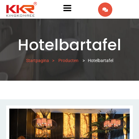
EN
AR
Hotelbartafel
IW
FR
Startpagina
>
Producten
>
Hotelbartafel
ES
PT
DE
IT
RU