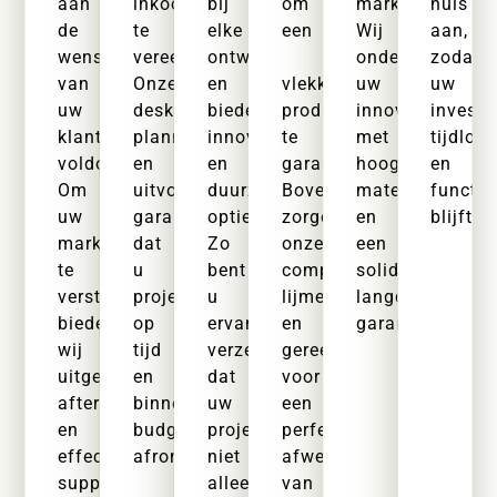
aan
inkoopproces
bij
om
markten.
huis
de
te
elke
een
Wij
aan,
wensen
vereenvoudigen.
ontwerpvisie
ondersteunen
zodat
van
Onze
en
vlekkeloze
uw
uw
uw
deskundige
bieden
productie
innovatiebehoe
investe
klanten
planning
innovatieve
te
met
tijdloo
voldoen.
en
en
garanderen.
hoogwaardige
en
Om
uitvoering
duurzame
Bovendien
materialen
functio
uw
garanderen
opties.
zorgen
en
blijft.
marktpositie
dat
Zo
onze
een
te
u
bent
complementaire
solide,
versterken,
projecten
u
lijmen
langdurige
bieden
op
ervan
en
garantie.
wij
tijd
verzekerd
gereedschappen
uitgebreide
en
dat
voor
aftersalesondersteuning
binnen
uw
een
en
budget
projecten
perfecte
effectief
afrondt.
niet
afwerking
supply
alleen
van