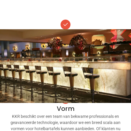
Design
Ons ervaren ontwerpteam blinkt uit in het voldoen aan de unieke
eisen van klanten die op zoek zijn naar bijzondere ontwerpen voor
hotelbartafels. We blijven op de hoogte van de nieuwste
designtrends om ervoor te zorgen dat onze hotelbartafels in elke
omgeving opvallen. Van strakke en moderne ontwerpen tot meer
traditionele stijlen, wij bieden innovatieve oplossingen waarmee
bedrijven een statement kunnen maken.
Vorm
KKR beschikt over een team van bekwame professionals en
geavanceerde technologie, waardoor we een breed scala aan
vormen voor hotelbartafels kunnen aanbieden. Of klanten nu