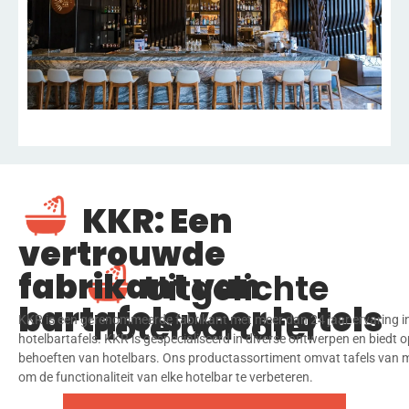
KKR: Een
vertrouwde
fabrikant van
Uitgelichte
bartafels voor hotels
hotelbartafel
KKR is een gerenommeerde fabrikant met meer dan 24 jaar ervaring 
hotelbartafels. KKR is gespecialiseerd in diverse ontwerpen en biedt o
behoeften van hotelbars. Ons productassortiment omvat tafels van 
om de functionaliteit van elke hotelbar te verbeteren.