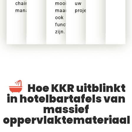
chain
mooi,
uw
management.
maar
projecten.
ook
functioneel
zijn.
Hoe KKR uitblinkt
in hotelbartafels van
massief
oppervlaktemateriaal