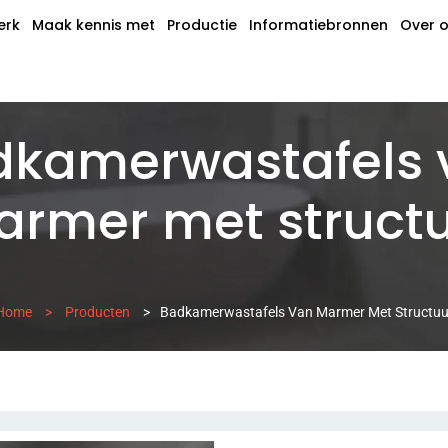
erk
Maak kennis met
Productie
Informatiebronnen
Over 
dkamerwastafels 
rmer met struct
Home
>
Producten
>
Badkamerwastafels Van Marmer Met Structuu