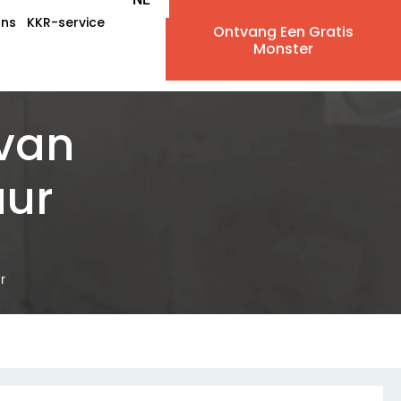
ons
KKR-service
Ontvang Een Gratis
EN
Monster
AR
van
IW
FR
uur
ES
PT
r
DE
IT
RU