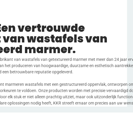
Een vertrouwde
 van wastafels van
eerd marmer.
rikant van wastafels van getextureerd marmer met meer dan 24 jaar erv
an het produceren van hoogwaardige, duurzame en esthetisch aantrekkel
d een betrouwbare reputatie opgeleverd.
ment marmeren wastafels met een gestructureerd oppervlak, ontworpen o
orkeuren te voldoen. Onze producten worden met precisie vervaardigd d
 elk stuk er niet alleen prachtig uitziet, maar ook uitzonderlijk functione
lare oplossingen nodig heeft, KKR streeft ernaar om precies aan uw wens