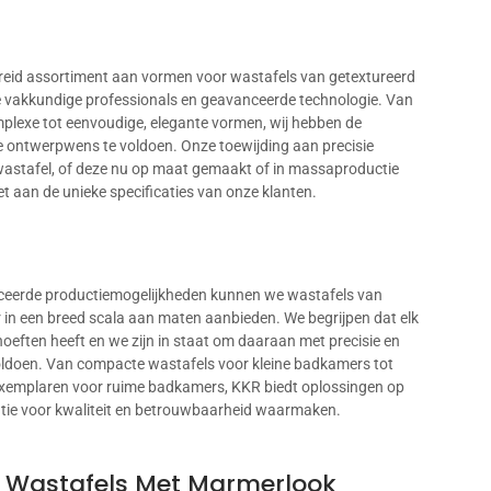
reid assortiment aan vormen voor wastafels van getextureerd
 vakkundige professionals en geavanceerde technologie. Van
mplexe tot eenvoudige, elegante vormen, wij hebben de
e ontwerpwens te voldoen. Onze toewijding aan precisie
wastafel, of deze nu op maat gemaakt of in massaproductie
et aan de unieke specificaties van onze klanten.
ceerde productiemogelijkheden kunnen we wastafels van
in een breed scala aan maten aanbieden. We begrijpen dat elk
hoeften heeft en we zijn in staat om daaraan met precisie en
ldoen. Van compacte wastafels voor kleine badkamers tot
exemplaren voor ruime badkamers, KKR biedt oplossingen op
tie voor kwaliteit en betrouwbaarheid waarmaken.
r Wastafels Met Marmerlook