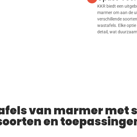
KKR biedt een uitgebr
marmer om aan de ui
verschillende soorte
wastafels. Elke opti
detail, wat duurzaam
els van marmer met s
soorten en toepassinge