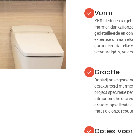
Vorm
KKR biedt een uitgeb
marmer, dankzij onze
gedetailleerde en co
expertise om aan elk
garandeert dat elke 
vervaardigd is, voldo
Grootte
Dankzij onze geavan
getextureerd marmer 
project specifieke be
uitmuntendheid te vo
grotere, opvallende 
maat die onze reputa
Opties Voo