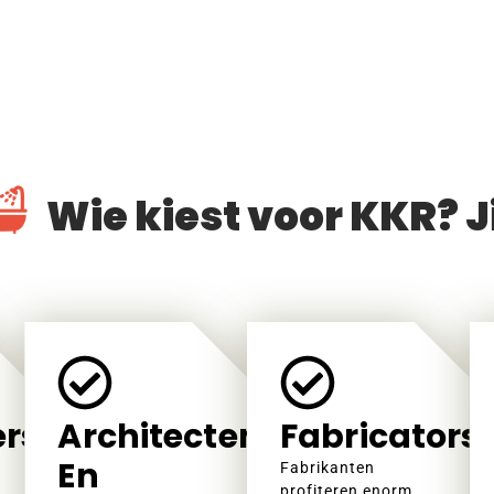
Wie kiest voor KKR? Ji
rs
Architecten
Fabricators
En
Fabrikanten
profiteren enorm