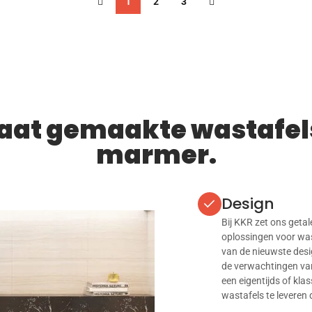
1
2
3
aat gemaakte wastafel
marmer.
Design
Bij KKR zet ons geta
oplossingen voor was
van de nieuwste desi
de verwachtingen van
een eigentijds of kl
wastafels te leveren 