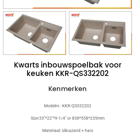
Kwarts inbouwspoelbak voor
keuken KKR-QS332202
Kenmerken
Modelnr.: KKR-QS332202
Size:33"*22"*9-1/4" or 838*558*235mm
Materiaal: silicazand + hars