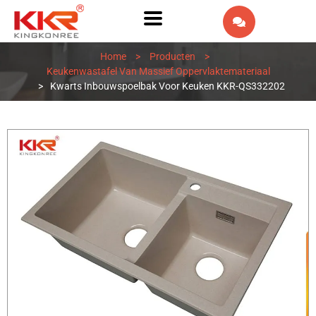
EN
Home
>
Producten
>
AR
Keukenwastafel Van Massief Oppervlaktemateriaal
>
Kwarts Inbouwspoelbak Voor Keuken KKR-QS332202
IW
FR
ES
PT
DE
IT
RU