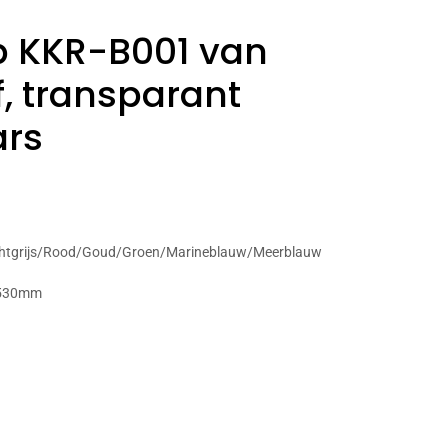
p KKR-B001 van
, transparant
ars
ichtgrijs/Rood/Goud/Groen/Marineblauw/Meerblauw
* 530mm