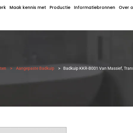
erk
Maak kennis met
Productie
Informatiebronnen
Over 
ten
>
Aangepaste Badkuip
>
Badkuip KKR-B001 Van Massief, Tran