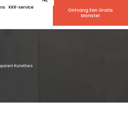
ons
KKR-service
Ontvang Een Gratis
EN
Monster
AR
IW
FR
sparant Kunsthars
ES
PT
DE
IT
RU