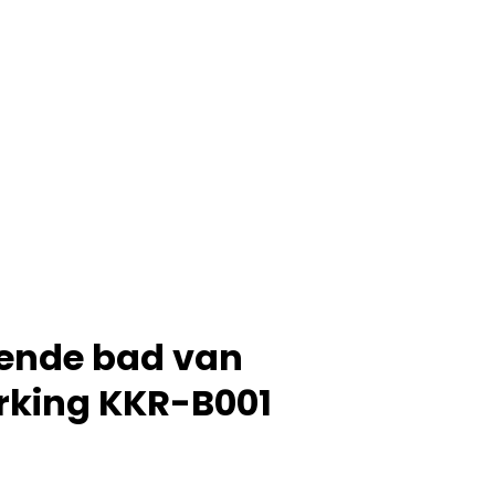
nende bad van
rking KKR-B001