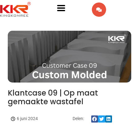
EN
AR
IW
FR
ES
PT
Klantcase 09 | Op maat
gemaakte wastafel
DE
IT
6 juni 2024
Delen:
RU